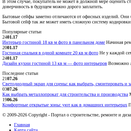
В этом случае, покупатель не может в должной мере оценить ст
доверчивость в будущем можно дорого заплатить.
Бытовые сейфы заметно отличаются от офисных изделий. Они 
Бытовой сейф так же может иметь сложную систему кодировки.
Популярные статьи
24
01.17
Интерьер гостиной 18 кв м фото в панельном доме
Начиная рем
20
01.17
Гостиная спальня в одной комнате 20 кв м фото
Не у каждой сем
24
01.17
Дизайн кухни гостиной 13 кв м — фото интерьеров
Возможно л
Последние статьи
21
07.26
Светодиодный экран для сцены: как выбрать, смонтировать и з
03
07.26
Как выбрать металлопрокат для строительства и производства
М
19
06.26
Комфортные открытые зоны: уют как в домашних интерьерах
П
© 2009-2026 Copyright - Портал о строительстве, ремонте и диз
Главная
Карта сайта