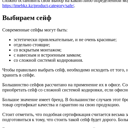
сложно остановить свой выбор на какой-либо определённой мо
https://imebkz.kz/product-category/safe/
.
Выбираем сейф
Современные сейфы могут быть:
эстетически привлекательные, и не очень красивые;
отдельно стоящие;
со вскрытым монтажом;
с навесным и встроенным замком;
со сложной системой кодирования.
Чтобы правильно выбрать сейф, необходимо исходить от того, 
хранить в сейфе.
Большинство сейфов рассчитано на применение их в офисе. Соо
приобретать сейф со сложной системой кодировки, если офисн
Большое значение имеет бренд. В большинстве случаев этот бр
товар сертификат качества и гарантию на свою продукцию.
Стоит отметить, что подобная сертификация считается весьма 
подготовиться к тому, что стоить такой сейф будет дорого. Бо