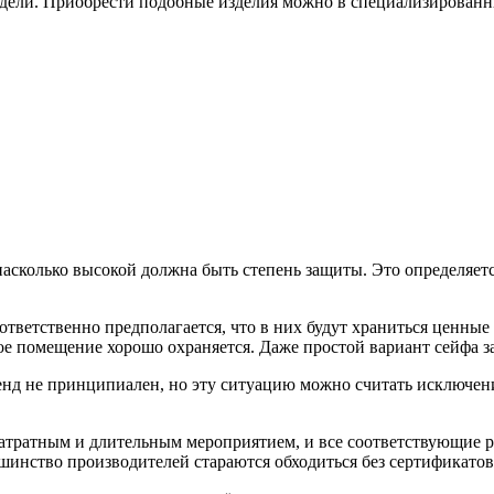
дели. Приобрести подобные изделия можно в специализированных
насколько высокой должна быть степень защиты. Это определяетс
тветственно предполагается, что в них будут храниться ценные
ое помещение хорошо охраняется. Даже простой вариант сейфа 
енд не принципиален, но эту ситуацию можно считать исключени
затратным и длительным мероприятием, и все соответствующие ра
льшинство производителей стараются обходиться без сертификатов