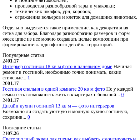
в тюнинге автомобилей;
производства разнообразной тары и упаковки;
технических шкафов, урн, коробов;
ограждения вольеров и клеток для домашних животных.
Отдельно выделяется такое применение, как декоративная
сетка для забора. Благодаря разнообразию размеров и форм
ячеек цпвс из нее можно создавать целые композиции при
формировании ландшафтного дизайна территорий.
Популярные статьи
24
01.17
Интерьер гостиной 18 кв м фото в панельном доме
Начиная
ремонт в гостиной, необходимо точно понимать, какие
стилевые...
1
20
01.17
Гостиная спальня в одной комнате 20 кв м фото
Не у каждой
семьи есть возможность жить в квартирах с большой...
0
24
01.17
Дизайн кухни гостиной 13 кв м — фото интерьеров
Возможно ли создать уютную и модную кухню-гостиную,
сохранив...
0
Последние статьи
21
07.26
Светодиодный экран для сцены: как выбрать, смонтировать и