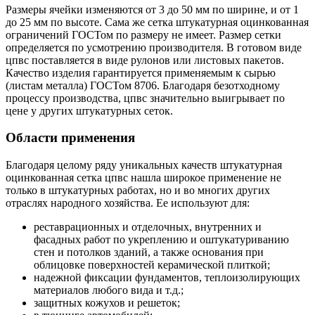
Размеры ячейки изменяются от 3 до 50 мм по ширине, и от 1
до 25 мм по высоте. Сама же сетка штукатурная оцинкованная
ограничений ГОСТом по размеру не имеет. Размер сетки
определяется по усмотрению производителя. В готовом виде
цпвс поставляется в виде рулонов или листовых пакетов.
Качество изделия гарантируется применяемым к сырью
(листам металла) ГОСТом 8706. Благодаря безотходному
процессу производства, цпвс значительно выигрывает по
цене у других штукатурных сеток.
Области применения
Благодаря целому ряду уникальных качеств штукатурная
оцинкованная сетка цпвс нашла широкое применение не
только в штукатурных работах, но и во многих других
отраслях народного хозяйства. Ее используют для:
реставрационных и отделочных, внутренних и
фасадных работ по укреплению и оштукатуриванию
стен и потолков зданий, а также основания при
облицовке поверхностей керамической плиткой;
надежной фиксации фундаментов, теплоизолирующих
материалов любого вида и т.д.;
защитных кожухов и решеток;