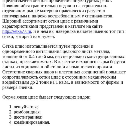
Предназначена она для проведения штукатурных работ.
Появившийся сравнительно недавно на строительно-
отделочном рынке материал практически сразу стал
популярным и широко востребованным у специалистов.
Широкий ассортимент сетки цпвс с различными
характеристиками представлен в каталоге на сайте
http://setka77.ru
, и в нем вы наверняка найдете именно тот тип
сетки, который вам нужен.
Сетка цпвс изготавливается путем просечки и
одновременного вытягивания цельного листа металла,
толщиной от 0.45 до 6 мм, на специально сконструированных
станках, пресс-автоматах. В качестве исходного сырья берутся
листы из оцинкованной стали и алюминиевого проката.
Отсутствие сварных швов и плетенных соединений повышает
сопротивляемость сетки цпвс к сторонним механическим
воздействиям до 2 тонн на 1 кв.м., в зависимости от формы и
размера ячейки.
Форма ячеек цпвс бывает следующих видов:
чешуйчатая;
ромбовидная;
шестигранная;
комбинированная.