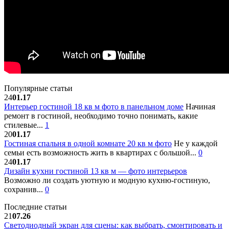
Популярные статьи
24
01.17
Интерьер гостиной 18 кв м фото в панельном доме
Начиная
ремонт в гостиной, необходимо точно понимать, какие
стилевые...
1
20
01.17
Гостиная спальня в одной комнате 20 кв м фото
Не у каждой
семьи есть возможность жить в квартирах с большой...
0
24
01.17
Дизайн кухни гостиной 13 кв м — фото интерьеров
Возможно ли создать уютную и модную кухню-гостиную,
сохранив...
0
Последние статьи
21
07.26
Светодиодный экран для сцены: как выбрать, смонтировать и