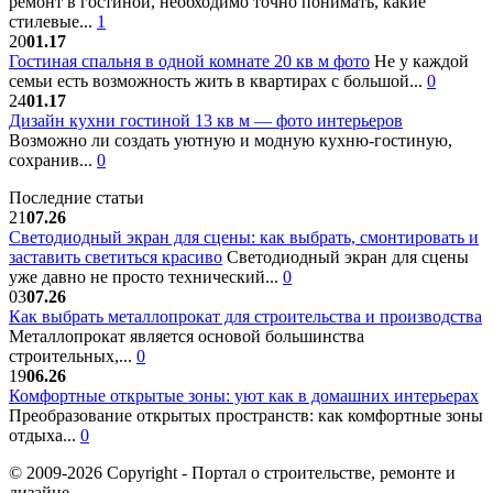
ремонт в гостиной, необходимо точно понимать, какие
стилевые...
1
20
01.17
Гостиная спальня в одной комнате 20 кв м фото
Не у каждой
семьи есть возможность жить в квартирах с большой...
0
24
01.17
Дизайн кухни гостиной 13 кв м — фото интерьеров
Возможно ли создать уютную и модную кухню-гостиную,
сохранив...
0
Последние статьи
21
07.26
Светодиодный экран для сцены: как выбрать, смонтировать и
заставить светиться красиво
Светодиодный экран для сцены
уже давно не просто технический...
0
03
07.26
Как выбрать металлопрокат для строительства и производства
Металлопрокат является основой большинства
строительных,...
0
19
06.26
Комфортные открытые зоны: уют как в домашних интерьерах
Преобразование открытых пространств: как комфортные зоны
отдыха...
0
© 2009-2026 Copyright - Портал о строительстве, ремонте и
дизайне