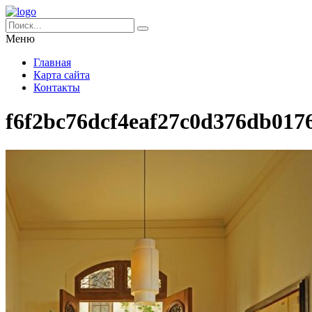
Меню
Главная
Карта сайта
Контакты
f6f2bc76dcf4eaf27c0d376db017