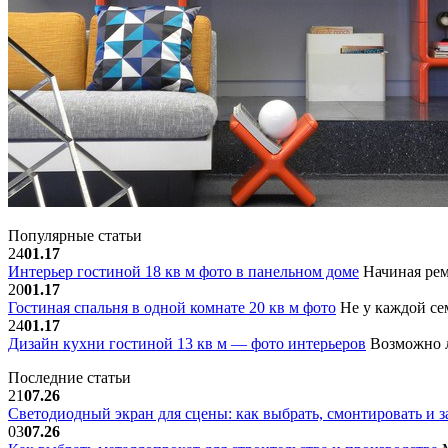
Популярные статьи
24
01.17
Интерьер гостиной 18 кв м фото в панельном доме
Начиная рем
20
01.17
Гостиная спальня в одной комнате 20 кв м фото
Не у каждой сем
24
01.17
Дизайн кухни гостиной 13 кв м — фото интерьеров
Возможно л
Последние статьи
21
07.26
Светодиодный экран для сцены: как выбрать, смонтировать и з
03
07.26