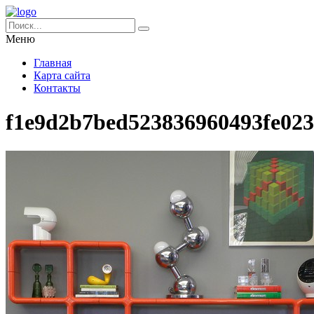
Меню
Главная
Карта сайта
Контакты
f1e9d2b7bed523836960493fe02