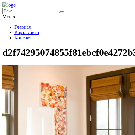
Меню
Главная
Карта сайта
Контакты
d2f74295074855f81ebcf0e4272b