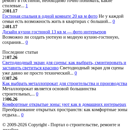
ремонт в гостиной, необходимо точно понимать, какие
стилевые...
1
20
01.17
Гостиная спальня в одной комнате 20 кв м фото
Не у каждой
семьи есть возможность жить в квартирах с большой...
0
24
01.17
Дизайн кухни гостиной 13 кв м — фото интерьеров
Возможно ли создать уютную и модную кухню-гостиную,
сохранив...
0
Последние статьи
21
07.26
Светодиодный экран для сцены: как выбрать, смонтировать и
заставить светиться красиво
Светодиодный экран для сцены
уже давно не просто технический...
0
03
07.26
Как выбрать металлопрокат для строительства и производства
Металлопрокат является основой большинства
строительных,...
0
19
06.26
Комфортные открытые зоны: уют как в домашних интерьерах
Преобразование открытых пространств: как комфортные зоны
отдыха...
0
© 2009-2026 Copyright - Портал о строительстве, ремонте и
дизайне