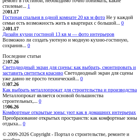
ремонт в гостиной, необходимо точно понимать, какие
стилевые...
1
20
01.17
Гостиная спальня в одной комнате 20 кв м фото
Не у каждой
семьи есть возможность жить в квартирах с большой...
0
24
01.17
Дизайн кухни гостиной 13 кв м — фото интерьеров
Возможно ли создать уютную и модную кухню-гостиную,
сохранив...
0
Последние статьи
21
07.26
Светодиодный экран для сцены: как выбрать, смонтировать и
заставить светиться красиво
Светодиодный экран для сцены
уже давно не просто технический...
0
03
07.26
Как выбрать металлопрокат для строительства и производства
Металлопрокат является основой большинства
строительных,...
0
19
06.26
Комфортные открытые зоны: уют как в домашних интерьерах
Преобразование открытых пространств: как комфортные зоны
отдыха...
0
© 2009-2026 Copyright - Портал о строительстве, ремонте и
дизайне