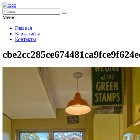
Меню
Главная
Карта сайта
Контакты
cbe2cc285ce674481ca9fce9f624e