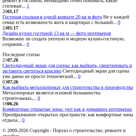
ремонт в гостиной, необходимо точно понимать, какие
стилевые...
1
20
01.17
Гостиная спальня в одной комнате 20 кв м фото
Не у каждой
семьи есть возможность жить в квартирах с большой...
0
24
01.17
Дизайн кухни гостиной 13 кв м — фото интерьеров
Возможно ли создать уютную и модную кухню-гостиную,
сохранив...
0
Последние статьи
21
07.26
Светодиодный экран для сцены: как выбрать, смонтировать и
заставить светиться красиво
Светодиодный экран для сцены
уже давно не просто технический...
0
03
07.26
Как выбрать металлопрокат для строительства и производства
Металлопрокат является основой большинства
строительных,...
0
19
06.26
Комфортные открытые зоны: уют как в домашних интерьерах
Преобразование открытых пространств: как комфортные зоны
отдыха...
0
© 2009-2026 Copyright - Портал о строительстве, ремонте и
дизайне