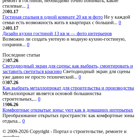
ремонт в гостиной, необходимо точно понимать, какие
стилевые...
1
20
01.17
Гостиная спальня в одной комнате 20 кв м фото
Не у каждой
семьи есть возможность жить в квартирах с большой...
0
24
01.17
Дизайн кухни гостиной 13 кв м — фото интерьеров
Возможно ли создать уютную и модную кухню-гостиную,
сохранив...
0
Последние статьи
21
07.26
Светодиодный экран для сцены: как выбрать, смонтировать и
заставить светиться красиво
Светодиодный экран для сцены
уже давно не просто технический...
0
03
07.26
Как выбрать металлопрокат для строительства и производства
Металлопрокат является основой большинства
строительных,...
0
19
06.26
Комфортные открытые зоны: уют как в домашних интерьерах
Преобразование открытых пространств: как комфортные зоны
отдыха...
0
© 2009-2026 Copyright - Портал о строительстве, ремонте и
дизайне