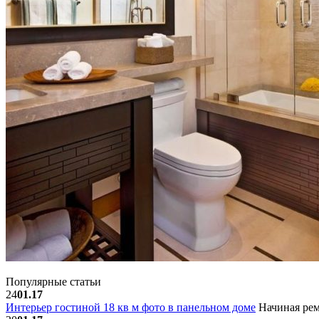
Популярные статьи
24
01.17
Интерьер гостиной 18 кв м фото в панельном доме
Начиная рем