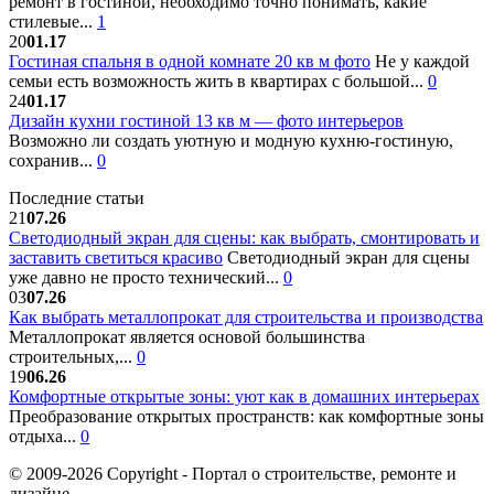
ремонт в гостиной, необходимо точно понимать, какие
стилевые...
1
20
01.17
Гостиная спальня в одной комнате 20 кв м фото
Не у каждой
семьи есть возможность жить в квартирах с большой...
0
24
01.17
Дизайн кухни гостиной 13 кв м — фото интерьеров
Возможно ли создать уютную и модную кухню-гостиную,
сохранив...
0
Последние статьи
21
07.26
Светодиодный экран для сцены: как выбрать, смонтировать и
заставить светиться красиво
Светодиодный экран для сцены
уже давно не просто технический...
0
03
07.26
Как выбрать металлопрокат для строительства и производства
Металлопрокат является основой большинства
строительных,...
0
19
06.26
Комфортные открытые зоны: уют как в домашних интерьерах
Преобразование открытых пространств: как комфортные зоны
отдыха...
0
© 2009-2026 Copyright - Портал о строительстве, ремонте и
дизайне