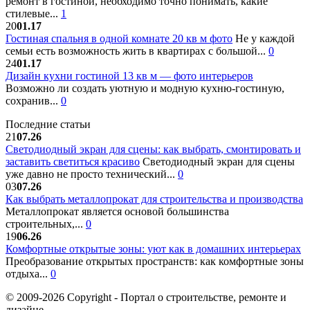
ремонт в гостиной, необходимо точно понимать, какие
стилевые...
1
20
01.17
Гостиная спальня в одной комнате 20 кв м фото
Не у каждой
семьи есть возможность жить в квартирах с большой...
0
24
01.17
Дизайн кухни гостиной 13 кв м — фото интерьеров
Возможно ли создать уютную и модную кухню-гостиную,
сохранив...
0
Последние статьи
21
07.26
Светодиодный экран для сцены: как выбрать, смонтировать и
заставить светиться красиво
Светодиодный экран для сцены
уже давно не просто технический...
0
03
07.26
Как выбрать металлопрокат для строительства и производства
Металлопрокат является основой большинства
строительных,...
0
19
06.26
Комфортные открытые зоны: уют как в домашних интерьерах
Преобразование открытых пространств: как комфортные зоны
отдыха...
0
© 2009-2026 Copyright - Портал о строительстве, ремонте и
дизайне