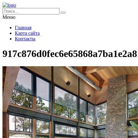
Меню
Главная
Карта сайта
Контакты
917c876d0fec6e65868a7ba1e2a8