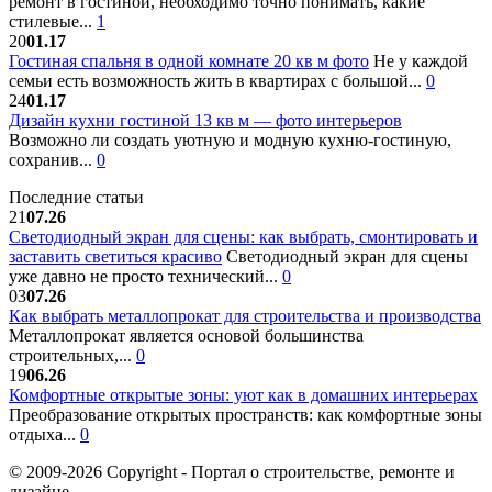
ремонт в гостиной, необходимо точно понимать, какие
стилевые...
1
20
01.17
Гостиная спальня в одной комнате 20 кв м фото
Не у каждой
семьи есть возможность жить в квартирах с большой...
0
24
01.17
Дизайн кухни гостиной 13 кв м — фото интерьеров
Возможно ли создать уютную и модную кухню-гостиную,
сохранив...
0
Последние статьи
21
07.26
Светодиодный экран для сцены: как выбрать, смонтировать и
заставить светиться красиво
Светодиодный экран для сцены
уже давно не просто технический...
0
03
07.26
Как выбрать металлопрокат для строительства и производства
Металлопрокат является основой большинства
строительных,...
0
19
06.26
Комфортные открытые зоны: уют как в домашних интерьерах
Преобразование открытых пространств: как комфортные зоны
отдыха...
0
© 2009-2026 Copyright - Портал о строительстве, ремонте и
дизайне