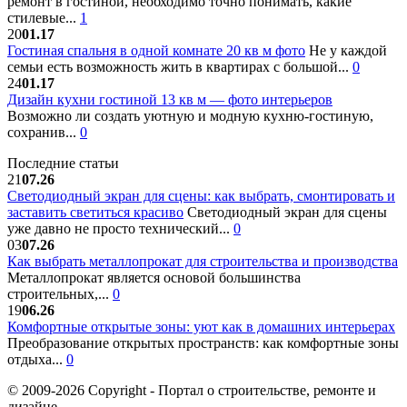
ремонт в гостиной, необходимо точно понимать, какие
стилевые...
1
20
01.17
Гостиная спальня в одной комнате 20 кв м фото
Не у каждой
семьи есть возможность жить в квартирах с большой...
0
24
01.17
Дизайн кухни гостиной 13 кв м — фото интерьеров
Возможно ли создать уютную и модную кухню-гостиную,
сохранив...
0
Последние статьи
21
07.26
Светодиодный экран для сцены: как выбрать, смонтировать и
заставить светиться красиво
Светодиодный экран для сцены
уже давно не просто технический...
0
03
07.26
Как выбрать металлопрокат для строительства и производства
Металлопрокат является основой большинства
строительных,...
0
19
06.26
Комфортные открытые зоны: уют как в домашних интерьерах
Преобразование открытых пространств: как комфортные зоны
отдыха...
0
© 2009-2026 Copyright - Портал о строительстве, ремонте и
дизайне