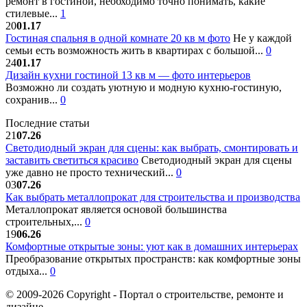
ремонт в гостиной, необходимо точно понимать, какие
стилевые...
1
20
01.17
Гостиная спальня в одной комнате 20 кв м фото
Не у каждой
семьи есть возможность жить в квартирах с большой...
0
24
01.17
Дизайн кухни гостиной 13 кв м — фото интерьеров
Возможно ли создать уютную и модную кухню-гостиную,
сохранив...
0
Последние статьи
21
07.26
Светодиодный экран для сцены: как выбрать, смонтировать и
заставить светиться красиво
Светодиодный экран для сцены
уже давно не просто технический...
0
03
07.26
Как выбрать металлопрокат для строительства и производства
Металлопрокат является основой большинства
строительных,...
0
19
06.26
Комфортные открытые зоны: уют как в домашних интерьерах
Преобразование открытых пространств: как комфортные зоны
отдыха...
0
© 2009-2026 Copyright - Портал о строительстве, ремонте и
дизайне