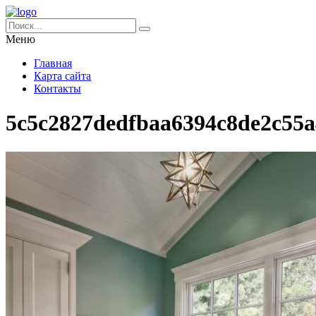
Меню
Главная
Карта сайта
Контакты
5c5c2827dedfbaa6394c8de2c55a