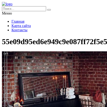
Меню
Главная
Карта сайта
Контакты
55e09d95ed6e949c9e087ff72f5e