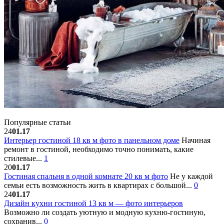
Популярные статьи
24
01.17
Интерьер гостиной 18 кв м фото в панельном доме
Начиная
ремонт в гостиной, необходимо точно понимать, какие
стилевые...
1
20
01.17
Гостиная спальня в одной комнате 20 кв м фото
Не у каждой
семьи есть возможность жить в квартирах с большой...
0
24
01.17
Дизайн кухни гостиной 13 кв м — фото интерьеров
Возможно ли создать уютную и модную кухню-гостиную,
сохранив...
0