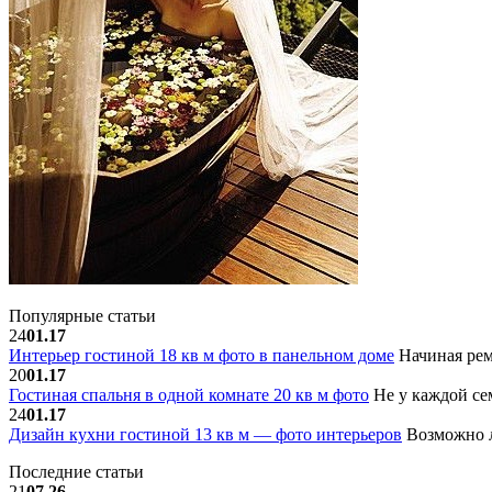
Популярные статьи
24
01.17
Интерьер гостиной 18 кв м фото в панельном доме
Начиная рем
20
01.17
Гостиная спальня в одной комнате 20 кв м фото
Не у каждой сем
24
01.17
Дизайн кухни гостиной 13 кв м — фото интерьеров
Возможно л
Последние статьи
21
07.26