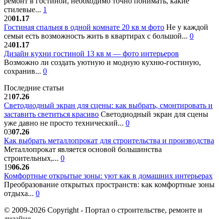
ремонт в гостиной, необходимо точно понимать, какие
стилевые...
1
20
01.17
Гостиная спальня в одной комнате 20 кв м фото
Не у каждой
семьи есть возможность жить в квартирах с большой...
0
24
01.17
Дизайн кухни гостиной 13 кв м — фото интерьеров
Возможно ли создать уютную и модную кухню-гостиную,
сохранив...
0
Последние статьи
21
07.26
Светодиодный экран для сцены: как выбрать, смонтировать и
заставить светиться красиво
Светодиодный экран для сцены
уже давно не просто технический...
0
03
07.26
Как выбрать металлопрокат для строительства и производства
Металлопрокат является основой большинства
строительных,...
0
19
06.26
Комфортные открытые зоны: уют как в домашних интерьерах
Преобразование открытых пространств: как комфортные зоны
отдыха...
0
© 2009-2026 Copyright - Портал о строительстве, ремонте и
дизайне