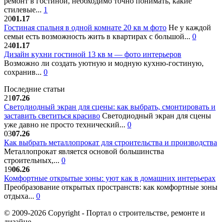
ремонт в гостиной, необходимо точно понимать, какие
стилевые...
1
20
01.17
Гостиная спальня в одной комнате 20 кв м фото
Не у каждой
семьи есть возможность жить в квартирах с большой...
0
24
01.17
Дизайн кухни гостиной 13 кв м — фото интерьеров
Возможно ли создать уютную и модную кухню-гостиную,
сохранив...
0
Последние статьи
21
07.26
Светодиодный экран для сцены: как выбрать, смонтировать и
заставить светиться красиво
Светодиодный экран для сцены
уже давно не просто технический...
0
03
07.26
Как выбрать металлопрокат для строительства и производства
Металлопрокат является основой большинства
строительных,...
0
19
06.26
Комфортные открытые зоны: уют как в домашних интерьерах
Преобразование открытых пространств: как комфортные зоны
отдыха...
0
© 2009-2026 Copyright - Портал о строительстве, ремонте и
дизайне