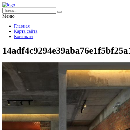
Меню
Главная
Карта сайта
Контакты
14adf4c9294e39aba76e1f5bf25a