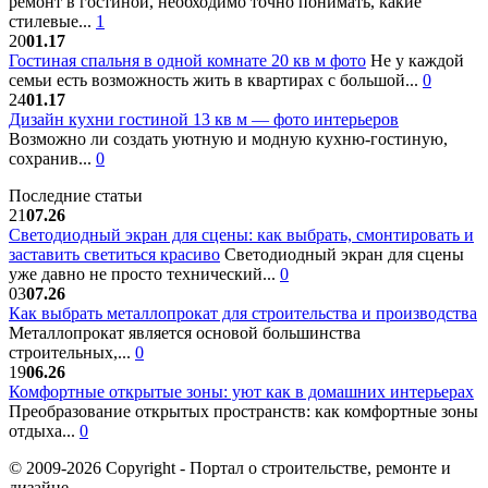
ремонт в гостиной, необходимо точно понимать, какие
стилевые...
1
20
01.17
Гостиная спальня в одной комнате 20 кв м фото
Не у каждой
семьи есть возможность жить в квартирах с большой...
0
24
01.17
Дизайн кухни гостиной 13 кв м — фото интерьеров
Возможно ли создать уютную и модную кухню-гостиную,
сохранив...
0
Последние статьи
21
07.26
Светодиодный экран для сцены: как выбрать, смонтировать и
заставить светиться красиво
Светодиодный экран для сцены
уже давно не просто технический...
0
03
07.26
Как выбрать металлопрокат для строительства и производства
Металлопрокат является основой большинства
строительных,...
0
19
06.26
Комфортные открытые зоны: уют как в домашних интерьерах
Преобразование открытых пространств: как комфортные зоны
отдыха...
0
© 2009-2026 Copyright - Портал о строительстве, ремонте и
дизайне