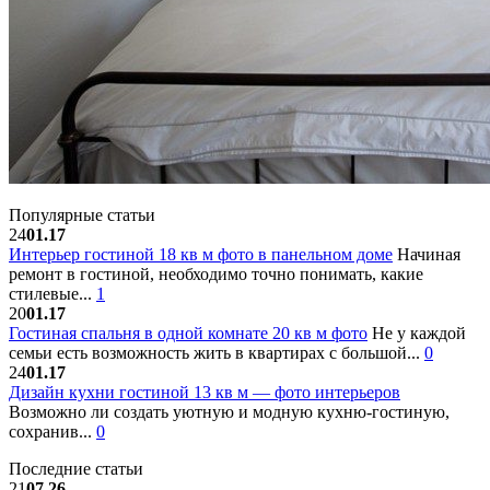
Популярные статьи
24
01.17
Интерьер гостиной 18 кв м фото в панельном доме
Начиная
ремонт в гостиной, необходимо точно понимать, какие
стилевые...
1
20
01.17
Гостиная спальня в одной комнате 20 кв м фото
Не у каждой
семьи есть возможность жить в квартирах с большой...
0
24
01.17
Дизайн кухни гостиной 13 кв м — фото интерьеров
Возможно ли создать уютную и модную кухню-гостиную,
сохранив...
0
Последние статьи
21
07.26