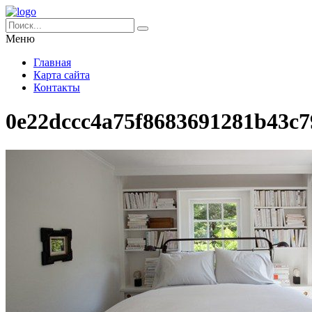
Меню
Главная
Карта сайта
Контакты
0e22dccc4a75f8683691281b43c