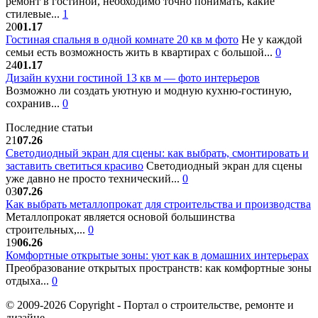
ремонт в гостиной, необходимо точно понимать, какие
стилевые...
1
20
01.17
Гостиная спальня в одной комнате 20 кв м фото
Не у каждой
семьи есть возможность жить в квартирах с большой...
0
24
01.17
Дизайн кухни гостиной 13 кв м — фото интерьеров
Возможно ли создать уютную и модную кухню-гостиную,
сохранив...
0
Последние статьи
21
07.26
Светодиодный экран для сцены: как выбрать, смонтировать и
заставить светиться красиво
Светодиодный экран для сцены
уже давно не просто технический...
0
03
07.26
Как выбрать металлопрокат для строительства и производства
Металлопрокат является основой большинства
строительных,...
0
19
06.26
Комфортные открытые зоны: уют как в домашних интерьерах
Преобразование открытых пространств: как комфортные зоны
отдыха...
0
© 2009-2026 Copyright - Портал о строительстве, ремонте и
дизайне