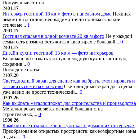
Популярные статьи
24
01.17
Интерьер гостиной 18 кв м фото в панельном доме
Начиная
ремонт в гостиной, необходимо точно понимать, какие
стилевые...
1
20
01.17
Гостиная спальня в одной комнате 20 кв м фото
Не у каждой
семьи есть возможность жить в квартирах с большой...
0
24
01.17
Дизайн кухни гостиной 13 кв м — фото интерьеров
Возможно ли создать уютную и модную кухню-гостиную,
сохранив...
0
Последние статьи
21
07.26
Светодиодный экран для сцены: как выбрать, смонтировать и
заставить светиться красиво
Светодиодный экран для сцены
уже давно не просто технический...
0
03
07.26
Как выбрать металлопрокат для строительства и производства
Металлопрокат является основой большинства
строительных,...
0
19
06.26
Комфортные открытые зоны: уют как в домашних интерьерах
Преобразование открытых пространств: как комфортные зоны
отдыха...
0